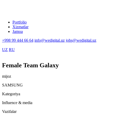
Portfolio
Xizmatlar
Jamoa
+998 99 444 66 64
info@wedigital.uz
jobs@wedigital.uz
UZ
RU
Female Team Galaxy
mijoz
SAMSUNG
Kategoriya
Influence & media
Vazifalar