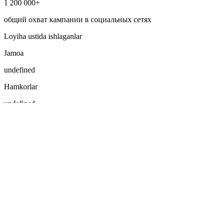
1 200 000+
общий охват кампании в социальных сетях
Loyiha ustida ishlaganlar
Jamoa
undefined
Hamkorlar
undefined
Loyihani jonli ravishda tomosha qilish
Boshqa keyslar
Невесомость
Open to more
Ornaments
Pepsi New Year Holidays
Hamma uchun marketpleys
Milliy
Portfolio
aloqa
Keling, birgalikda ajoyib
loyiha yaratamiz?