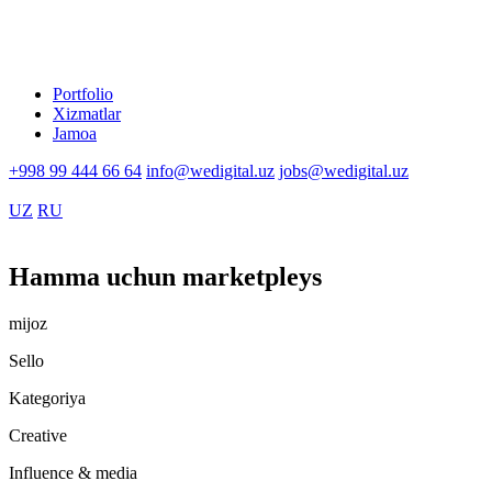
Portfolio
Xizmatlar
Jamoa
+998 99 444 66 64
info@wedigital.uz
jobs@wedigital.uz
UZ
RU
Hamma uchun marketpleys
mijoz
Sello
Kategoriya
Creative
Influence & media