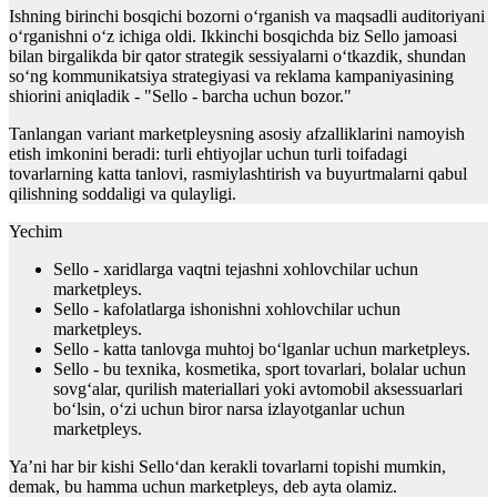
Ishning birinchi bosqichi bozorni o‘rganish va maqsadli auditoriyani
o‘rganishni o‘z ichiga oldi. Ikkinchi bosqichda biz Sello jamoasi
bilan birgalikda bir qator strategik sessiyalarni o‘tkazdik, shundan
so‘ng kommunikatsiya strategiyasi va reklama kampaniyasining
shiorini aniqladik - "Sello - barcha uchun bozor."
Tanlangan variant marketpleysning asosiy afzalliklarini namoyish
etish imkonini beradi: turli ehtiyojlar uchun turli toifadagi
tovarlarning katta tanlovi, rasmiylashtirish va buyurtmalarni qabul
qilishning soddaligi va qulayligi.
Yechim
Sello - xaridlarga vaqtni tejashni xohlovchilar uchun
marketpleys.
Sello - kafolatlarga ishonishni xohlovchilar uchun
marketpleys.
Sello - katta tanlovga muhtoj bo‘lganlar uchun marketpleys.
Sello - bu texnika, kosmetika, sport tovarlari, bolalar uchun
sovg‘alar, qurilish materiallari yoki avtomobil aksessuarlari
bo‘lsin, o‘zi uchun biror narsa izlayotganlar uchun
marketpleys.
Ya’ni har bir kishi Sello‘dan kerakli tovarlarni topishi mumkin,
demak, bu hamma uchun marketpleys, deb ayta olamiz.