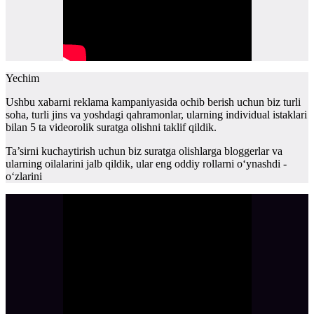
Yechim
Ushbu xabarni reklama kampaniyasida ochib berish uchun biz turli
soha, turli jins va yoshdagi qahramonlar, ularning individual istaklari
bilan 5 ta videorolik suratga olishni taklif qildik.
Ta’sirni kuchaytirish uchun biz suratga olishlarga bloggerlar va
ularning oilalarini jalb qildik, ular eng oddiy rollarni o‘ynashdi -
o‘zlarini