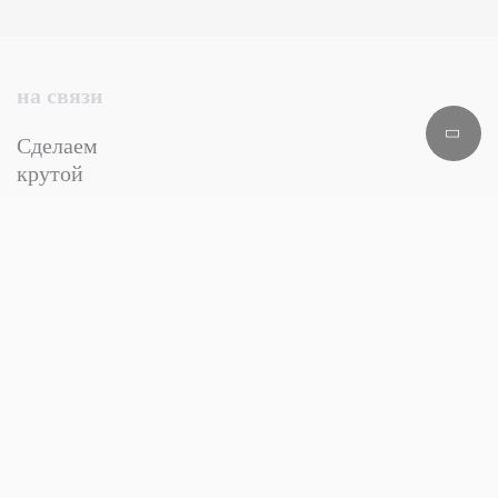
на связи
Сделаем
крутой
проект
вместе?
Имя
Тема письма